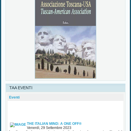
Premio Toscana USA Palazzo Vecchio 25 Ottobre 2023
Mercoledì, 25 Ottobre 2023
Il Sindaco del Comune di Firenze Dario Nardella, l’Associazione
Toscana Usa con i Presidenti Maurizio Mancianti e Andrea L. Davis, e
la Console Generale degli Stati Uniti a Firenze Daniela Ballard sono
lieti di invitarVi al tradizionale PREMIO TOSCANA U.S.A. 2023, che si
terrà mercoledì 25...
Read More...
TAA EVENTI
Eventi
THE ITALIAN MIND: A ONE OFF®
Venerdì, 29 Settembre 2023
In attesa di alcune mostre importanti che ci vedranno coinvolti e del
tradizionale Premio TAA in Palazzo Vecchio nel mese di ottobre, TAA
(Tuscan American Association) ha patrocinato una importante iniziativa
sul Made in Italy - Lusso con particolare riguardo agli USA, che si è...
Read More...