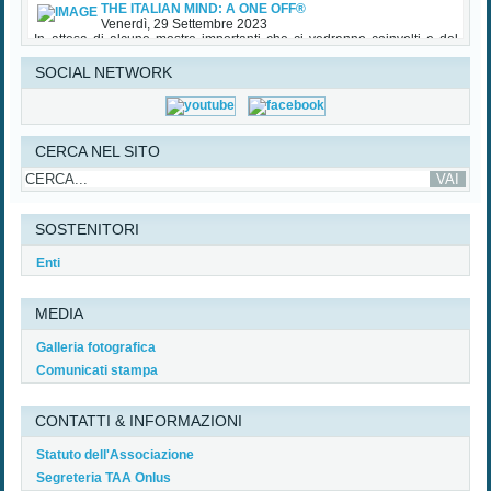
Venerdì, 29 Settembre 2023
In attesa di alcune mostre importanti che ci vedranno coinvolti e del
tradizionale Premio TAA in Palazzo Vecchio nel mese di ottobre, TAA
(Tuscan American Association) ha patrocinato una importante iniziativa
sul Made in Italy - Lusso con particolare riguardo agli USA, che si è...
SOCIAL NETWORK
Read More...
CERCA NEL SITO
SOSTENITORI
Enti
MEDIA
Galleria fotografica
Comunicati stampa
CONTATTI & INFORMAZIONI
Statuto dell'Associazione
Segreteria TAA Onlus