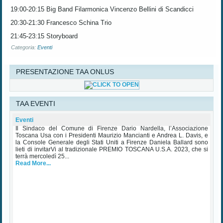
19:00-20:15 Big Band Filarmonica Vincenzo Bellini di Scandicci
20:30-21:30
Francesco Schina Trio
21:45-23:15
Storyboard
Categoria:
Eventi
PRESENTAZIONE TAA ONLUS
TAA EVENTI
Premio Toscana USA Palazzo Vecchio 25 Ottobre 2023
Mercoledì, 25 Ottobre 2023
Eventi
Il Sindaco del Comune di Firenze Dario Nardella, l’Associazione
Toscana Usa con i Presidenti Maurizio Mancianti e Andrea L. Davis, e
la Console Generale degli Stati Uniti a Firenze Daniela Ballard sono
lieti di invitarVi al tradizionale PREMIO TOSCANA U.S.A. 2023, che si
terrà mercoledì 25...
Read More...
THE ITALIAN MIND: A ONE OFF®