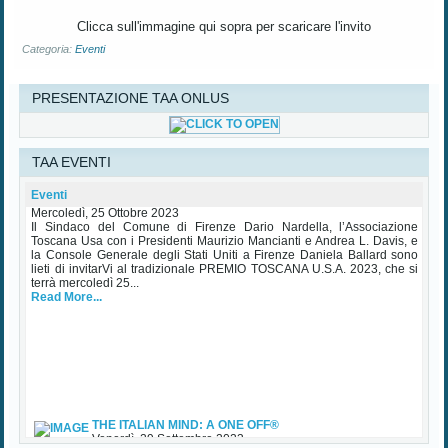
Clicca sull'immagine qui sopra per scaricare l'invito
Categoria:
Eventi
PRESENTAZIONE TAA ONLUS
TAA EVENTI
Premio Toscana USA Palazzo Vecchio 25 Ottobre 2023
Eventi
Mercoledì, 25 Ottobre 2023
Il Sindaco del Comune di Firenze Dario Nardella, l’Associazione
Toscana Usa con i Presidenti Maurizio Mancianti e Andrea L. Davis, e
la Console Generale degli Stati Uniti a Firenze Daniela Ballard sono
lieti di invitarVi al tradizionale PREMIO TOSCANA U.S.A. 2023, che si
terrà mercoledì 25...
Read More...
THE ITALIAN MIND: A ONE OFF®
Venerdì, 29 Settembre 2023
In attesa di alcune mostre importanti che ci vedranno coinvolti e del