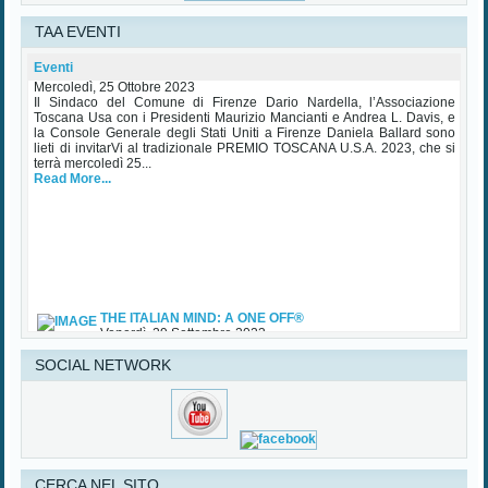
TAA EVENTI
Premio Toscana USA Palazzo Vecchio 25 Ottobre 2023
Eventi
Mercoledì, 25 Ottobre 2023
Il Sindaco del Comune di Firenze Dario Nardella, l’Associazione
Toscana Usa con i Presidenti Maurizio Mancianti e Andrea L. Davis, e
la Console Generale degli Stati Uniti a Firenze Daniela Ballard sono
lieti di invitarVi al tradizionale PREMIO TOSCANA U.S.A. 2023, che si
terrà mercoledì 25...
Read More...
THE ITALIAN MIND: A ONE OFF®
Venerdì, 29 Settembre 2023
In attesa di alcune mostre importanti che ci vedranno coinvolti e del
tradizionale Premio TAA in Palazzo Vecchio nel mese di ottobre, TAA
SOCIAL NETWORK
(Tuscan American Association) ha patrocinato una importante iniziativa
sul Made in Italy - Lusso con particolare riguardo agli USA, che si è...
Read More...
CERCA NEL SITO