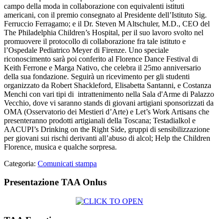
campo della moda in collaborazione con equivalenti istituti
americani, con il premio consegnato al Presidente dell’Istituto Sig.
Ferruccio Ferragamo; e il Dr. Steven M Altschuler, M.D., CEO del
The Philadelphia Children’s Hospital, per il suo lavoro svolto nel
promuovere il protocollo di collaborazione fra tale istituto e
l’Ospedale Pediatrico Meyer di Firenze. Uno speciale
riconoscimento sarà poi conferito al Florence Dance Festival di
Keith Ferrone e Marga Nativo, che celebra il 25mo anniversario
della sua fondazione. Seguirà un ricevimento per gli studenti
organizzato da Robert Shackleford, Elisabetta Santanni, e Costanza
Menchi con vari tipi di intrattenimento nella Sala d'Arme di Palazzo
Vecchio, dove vi saranno stands di giovani artigiani sponsorizzati da
OMA (Osservatorio dei Mestieri d’Arte) e Let’s Work Artisans che
presenteranno prodotti artigianali della Toscana; Testadialkol e
AACUPI’s Drinking on the Right Side, gruppi di sensibilizzazione
per giovani sui rischi derivanti all’abuso di alcol; Help the Children
Florence, musica e qualche sorpresa.
Categoria:
Comunicati stampa
Presentazione TAA Onlus