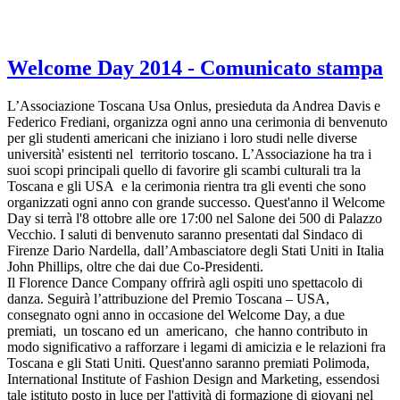
Welcome Day 2014 - Comunicato stampa
L’Associazione Toscana Usa Onlus, presieduta da Andrea Davis e
Federico Frediani, organizza ogni anno una cerimonia di benvenuto
per gli studenti americani che iniziano i loro studi nelle diverse
università' esistenti nel territorio toscano. L’Associazione ha tra i
suoi scopi principali quello di favorire gli scambi culturali tra la
Toscana e gli USA e la cerimonia rientra tra gli eventi che sono
organizzati ogni anno con grande successo. Quest'anno il Welcome
Day si terrà l'8 ottobre alle ore 17:00 nel Salone dei 500 di Palazzo
Vecchio. I saluti di benvenuto saranno presentati dal Sindaco di
Firenze Dario Nardella, dall’Ambasciatore degli Stati Uniti in Italia
John Phillips, oltre che dai due Co-Presidenti.
Il Florence Dance Company offrirà agli ospiti uno spettacolo di
danza. Seguirà l’attribuzione del Premio Toscana – USA,
consegnato ogni anno in occasione del Welcome Day, a due
premiati, un toscano ed un americano, che hanno contributo in
modo significativo a rafforzare i legami di amicizia e le relazioni fra
Toscana e gli Stati Uniti. Quest'anno saranno premiati Polimoda,
International Institute of Fashion Design and Marketing, essendosi
tale istituto posto in luce per l'attività di formazione di giovani nel