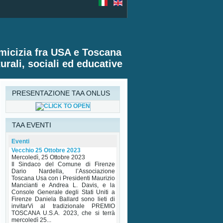
amicizia fra USA e Toscana
turali, sociali ed educative
PRESENTAZIONE TAA ONLUS
TAA EVENTI
Premio Toscana USA Palazzo
Vecchio 25 Ottobre 2023
Eventi
Mercoledì, 25 Ottobre 2023
Il Sindaco del Comune di Firenze
Dario Nardella, l’Associazione
Toscana Usa con i Presidenti Maurizio
Mancianti e Andrea L. Davis, e la
Console Generale degli Stati Uniti a
Firenze Daniela Ballard sono lieti di
invitarVi al tradizionale PREMIO
TOSCANA U.S.A. 2023, che si terrà
mercoledì 25...
Read More...