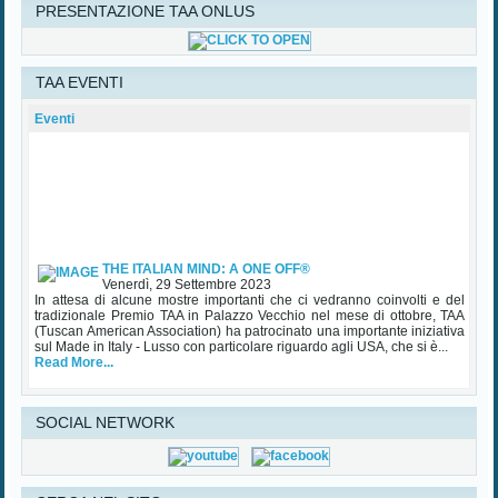
Il Sindaco del Comune di Firenze Dario Nardella, l’Associazione
PRESENTAZIONE TAA ONLUS
Toscana Usa con i Presidenti Maurizio Mancianti e Andrea L. Davis, e
la Console Generale degli Stati Uniti a Firenze Daniela Ballard sono
lieti di invitarVi al tradizionale PREMIO TOSCANA U.S.A. 2023, che si
terrà mercoledì 25...
TAA EVENTI
Read More...
Eventi
THE ITALIAN MIND: A ONE OFF®
Venerdì, 29 Settembre 2023
In attesa di alcune mostre importanti che ci vedranno coinvolti e del
tradizionale Premio TAA in Palazzo Vecchio nel mese di ottobre, TAA
(Tuscan American Association) ha patrocinato una importante iniziativa
sul Made in Italy - Lusso con particolare riguardo agli USA, che si è...
Read More...
SOCIAL NETWORK