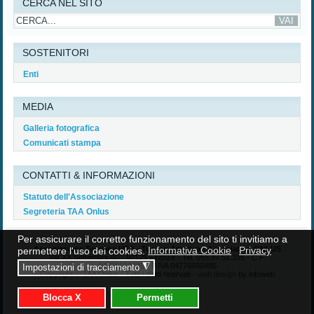
CERCA NEL SITO
SOSTENITORI
Enti
MEDIA
Galleria fotografica
Comunicati stampa
CONTATTI & INFORMAZIONI
Statuto dell'Associazione
Segreteria TAA Onlus
Per assicurare il corretto funzionamento del sito ti invitiamo a
Associazione Toscana USA - Tuscan American Association ONLUS
permettere l'uso dei cookies.
Informativa Cookie
Privacy
Via XX Settembre 60 - 50129 Firenze - Tel. 055.97.51.105 - C.F.
04776650485 - P.IVA 04776650485
◮
Impostazioni di tracciamento
Copyright © TAA Onlus - Tutti i diritti riservati -
web design
by infoweb
Blocca X
Permetti